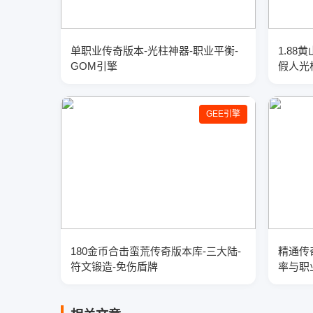
单职业传奇版本-光柱神器-职业平衡-
1.8
GOM引擎
假人光
GOM
GEE引擎
180金币合击蛮荒传奇版本库-三大陆-
精通传
符文锻造-免伤盾牌
率与职