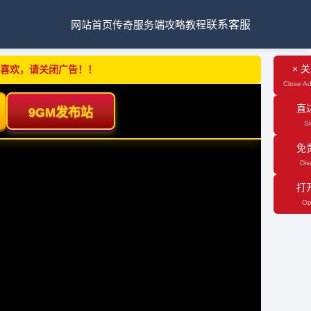
网站首页
传奇服务端
攻略教程
联系客服
× 
不喜欢，请关闭广告！！
Close Ad
直
Sk
免
Dis
打
Op