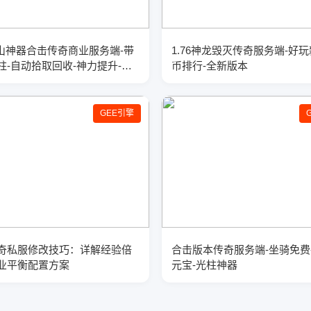
8黄山神器合击传奇商业服务端-带
1.76神龙毁灭传奇服务端-好玩
柱-自动拾取回收-神力提升-
币排行-全新版本
引擎
GEE引擎
奇私服修改技巧：详解经验倍
合击版本传奇服务端-坐骑免费
业平衡配置方案
元宝-光柱神器