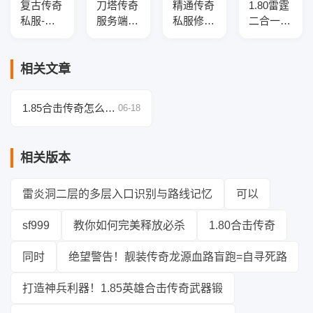
复古传奇
刀塔传奇
精通传奇
1.80雷霆
私服-逍
服务端复
私服修改
二合一传
遥迷失跑
古三职业
技巧：详
奇私服服
图-三职
版-光柱
解经验倍
务端-三
业传奇服
神装-超
率与职业
职业-带
相关文章
务端
级宝宝
平衡配置
假人-限
方案
量礼包-
1.85合击传奇怎么
06-18
GOM引
玩？团队配合才是王
擎
道！
相关版本
雷炎洞二层的多层入口识别与路线记忆
可以
sf999
教你如何完美释放必杀
1.80合击传奇
同时
绝望警告！靓装传奇龙源血路盲跑=自寻死路
打造神兵利器！1.85英雄合击传奇武器锻