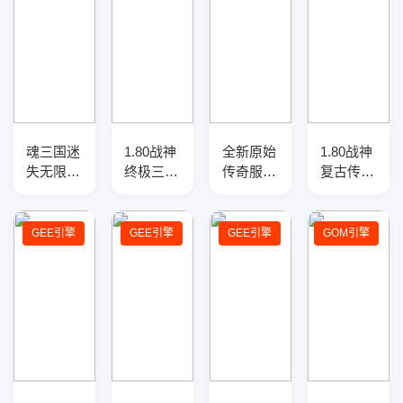
魂三国迷
1.80战神
全新原始
1.80战神
失无限刀
终极三职
传奇服务
复古传奇
神器单职
业传奇服
端-四大
服务端-
业传奇版
务端-切
陆-莽荒
元宝地
本-带假
割重鉴-
之力-法
图-职业
GEE引擎
GEE引擎
GEE引擎
GOM引擎
人-SD插
终极时
宝融合
平衡-战
件-自动
装-精灵
场任务
回收-12
使者-
大陆
GOM引
擎