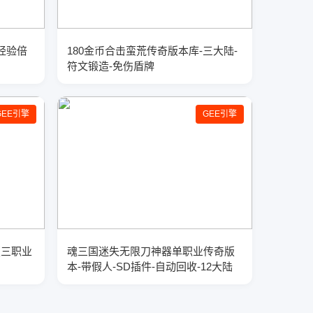
经验倍
180金币合击蛮荒传奇版本库-三大陆-
符文锻造-免伤盾牌
GEE引擎
GEE引擎
版三职业
魂三国迷失无限刀神器单职业传奇版
本-带假人-SD插件-自动回收-12大陆