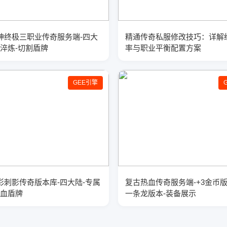
0战神终极三职业传奇服务端-四大
精通传奇私服修改技巧：详解
兵淬炼-切割盾牌
率与职业平衡配置方案
GEE引擎
十彩刺影传奇版本库-四大陆-专属
复古热血传奇服务端-+3金币
吸血盾牌
一条龙版本-装备展示