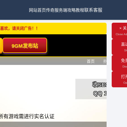
网站首页
传奇服务端
攻略教程
联系客服
× 
不喜欢，请关闭广告！！
Close Ad
直
Sk
免
Dis
打
Op