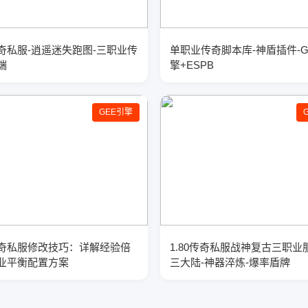
奇私服-逍遥迷失跑图-三职业传
单职业传奇脚本库-神盾插件-
端
擎+ESPB
GEE引擎
奇私服修改技巧：详解经验倍
1.80传奇私服战神复古三职业
业平衡配置方案
三大陆-神器淬炼-爆率盾牌