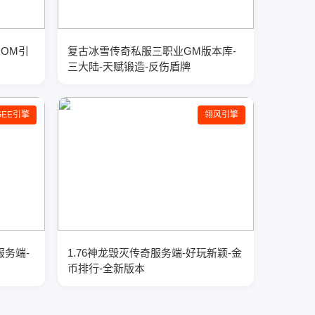
GOM引
复古冰雪传奇私服三职业GM版本库-
三大陆-天赋锻造-反伤盾牌
GEE引擎
翎风引擎
服务端-
1.76神龙毁灭传奇服务端-好玩新颖-金
币排行-全新版本