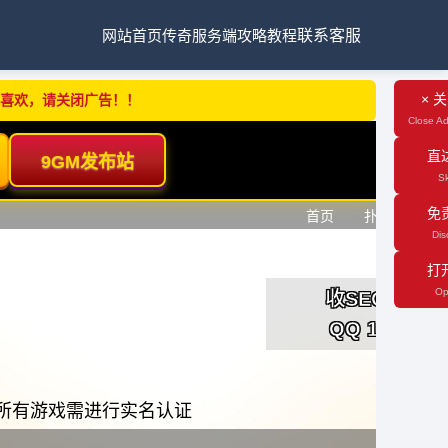
网站首页
传奇服务端
攻略教程
联系客服
× 
不喜欢，请关闭广告！！
Close Ad
直
Sk
免
Dis
打
Op