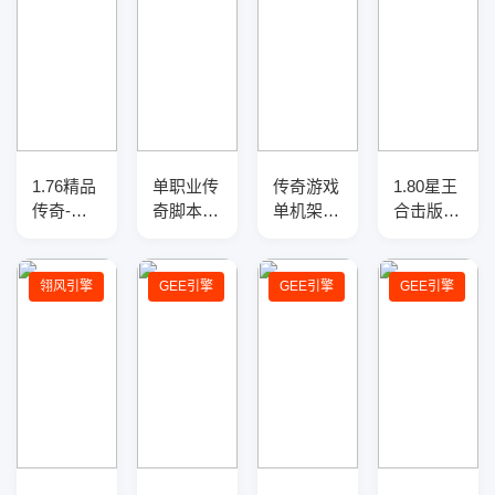
1.76精品
单职业传
传奇游戏
1.80星王
传奇-假
奇脚本
单机架设
合击版本
人系统-
库-神盾
配置详解
传奇服务
光柱闪
插件-
端-光柱-
耀-传奇
GOM引
神器-新
翎风引擎
GEE引擎
GEE引擎
GEE引擎
服务端
擎
宠
+ESPB