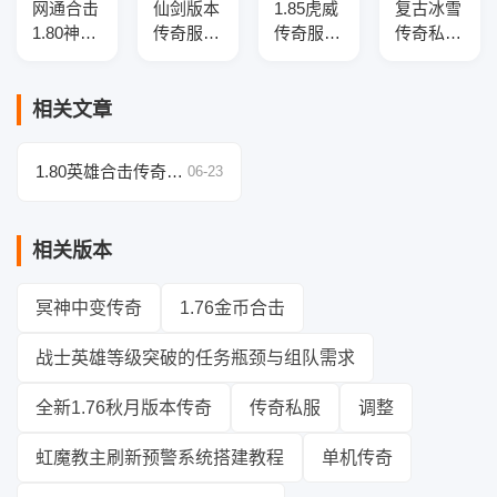
网通合击
仙剑版本
1.85虎威
复古冰雪
1.80神器
传奇服务
传奇服务
传奇私服
三职业传
端-全新
端-三大
三职业
奇服务
职业-新
陆-指环
GM版本
端-带光
技能-战
王-渡劫
库-三大
相关文章
柱-自动
场地图-
使者-爵
陆-天赋
回收-自
GEE引擎
位修炼
锻造-反
1.80英雄合击传奇技
06-23
动拾取-
伤盾牌
巧全解析，附实战视
三大陆
频！
相关版本
冥神中变传奇
1.76金币合击
战士英雄等级突破的任务瓶颈与组队需求
全新1.76秋月版本传奇
传奇私服
调整
虹魔教主刷新预警系统搭建教程
单机传奇