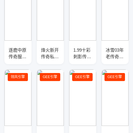
逐鹿中原
烽火新开
1.99十彩
冰雪03年
传奇服务
传奇私服
刺影传奇
老传奇服
端-BUFF
神器传奇
版本库-
务端-五
提取-英
版本库-
四大陆-
大陆-魔
雄联动技
三大陆-
专属锻
法盾-特
翎风引擎
GEE引擎
GEE引擎
GEE引擎
能
神装打
造-吸血
殊解封-
造-暴击
盾牌
神器进
盾牌
阶-生肖
锻造