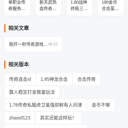
单职业传
新天武热
1.80战神
180金币
奇服务
血传奇私
终极三职
合击蛮荒
端-送GM
服-传奇
业传奇服
传奇版本
脚本-老
服务端版
务端-四
库-三大
玩家当年
本介绍
大陆-神
陆-符文
相关文章
热血被算
兵淬炼-
锻造-免
法收割了
切割盾牌
伤盾牌
刚开一秒传奇游戏秘
06-22
籍，轻松过新手村！
相关版本
传奇连击sf
1.95神龙合击
合击传奇
散人稳定打金致富玩法
1.76传奇私服虎卫虽强却鲜有人问津
金币不够
zhaosf123
其实还能这样玩！