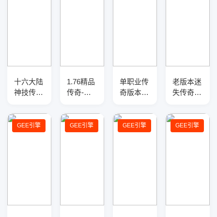
十六大陆
1.76精品
单职业传
老版本迷
神技传奇
传奇-假
奇版本-
失传奇光
服务端-
人系统-
光柱神
柱版带假
新巅峰-
光柱闪
器-职业
人系统介
GEE引擎
耀-传奇
平衡-
绍
GEE引擎
GEE引擎
GEE引擎
GEE引擎
服务端
GOM引
擎