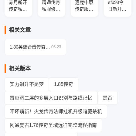
赤月新开
精通传奇
逐鹿中原
sf999今
传奇私服
私服修改
传奇服务
日新开传
复古三职
技巧：详
端-BUFF
奇服务
业传奇版
解经验倍
提取-英
端-光柱
本库-五
率与职业
雄联动技
神秘版
相关文章
大陆-特
平衡配置
能
本-2026
殊合成-
方案
全新地图
1.80英雄合击传奇技
06-23
防御盾牌
巧全解析，附实战视
频！
相关版本
实力飙升不是梦
1.85传奇
雷炎洞二层的多层入口识别与路线记忆
是否
吓坏萌新！火龙传奇法师挂机升级暗藏杀机
网通复古1.76传奇圣域远征完整流程指南