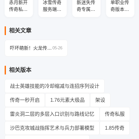
赤月新开
冰雪传奇
新迷失传
单职业传
传奇私服
服务端-
奇专属版
奇版本-
复古三职
吃鸡战
本v3.11
光柱神
业传奇版
场-全新
研发
器-职业
本库-五
玩法-神
平衡-
相关文章
大陆-特
器光柱-
GOM引
殊合成-
GEE引擎
擎
吓坏萌新！火龙传奇
05-26
防御盾牌
法师挂机升级暗藏杀
机
相关版本
战士英雄技能的冷却缩减与连招序列设计
传奇一秒开启
1.76元素大极品
架设
雷炎洞二层的多层入口识别与路线记忆
传奇私服
沙巴克攻城战指挥艺术与兵力部署模型
1.85传奇