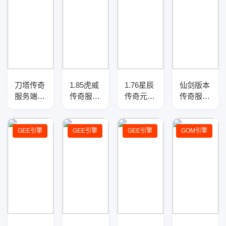
刀塔传奇
1.85虎威
1.76星辰
仙剑版本
服务端复
传奇服务
传奇元素
传奇服务
古三职业
端-三大
小极品复
端-全新
版-光柱
陆-指环
古三职业
职业-新
神装-超
王-渡劫
端-智能
技能-战
GEE引擎
GEE引擎
GEE引擎
GOM引擎
级宝宝
使者-爵
假人-SD
场地图-
位修炼
插件-自
GEE引擎
动回收-
三大陆