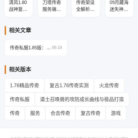
清风1.80
刀塔传奇
传奇架设
09月藏海
战神复古
服务端复
全解析：
迷失神力
传奇服务
古三职业
新手与进
倍攻速单
端
版-光柱
阶玩家的
职业传奇
神装-超
实用指南
服务端-
相关文章
级宝宝
智能假
人-SD插
传奇私服1.85版：法
05-19
件-自动
师武器升级的幸运值
回收
干预与黑铁纯度配比
相关版本
1.76精品传奇
复古1.76传奇实测
火龙传奇
传奇私服
道士召唤兽的攻防成长曲线与极品打造
传奇
服务
合击传奇
复古传奇
游戏