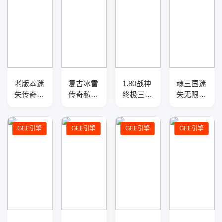
老版本迷
复古冰雪
1.80战神
魂三国迷
失传奇光
传奇私服
终极三职
失无限刀
柱版带假
三职业
业传奇服
神器单职
人系统介
GM版本
务端-切
业传奇版
绍
库-三大
割重鉴-
本-带假
GEE引擎
GEE引擎
GEE引擎
GEE引擎
陆-天赋
终极时
人-SD插
锻造-反
装-精灵
件-自动
伤盾牌
使者-
回收-12
GOM引
大陆
擎