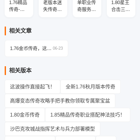
1.76精品
老版本迷
单职业传
1.80星王
传奇-假
失传奇光
奇服务
合击三职
人系统-
柱版带假
端-送GM
业传奇服
光柱闪
人系统介
脚本-老
务端-三
耀-传奇
绍
玩家当年
大陆-装
相关文章
服务端
热血被算
备觉醒-
法收割了
攻速盾牌
1.76金币传奇，这样
06-23
操作秒全场！
相关版本
这波操作直接起飞！
全新1.76秋月版本传奇
高爆变态传奇攻略手把手教你领取专属聚宝盆
1.80金币传奇
1.85精品传奇职业搭配神法技巧！
沙巴克攻城战指挥艺术与兵力部署模型