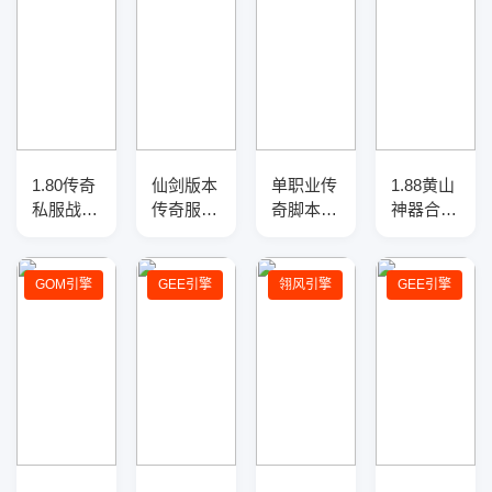
1.80传奇
仙剑版本
单职业传
1.88黄山
私服战神
传奇服务
奇脚本
神器合击
复古三职
端-全新
库-神盾
传奇商业
业服务
职业-新
插件-
服务端-
端-三大
技能-战
GOM引
带假人光
GOM引擎
GEE引擎
翎风引擎
GEE引擎
陆-神器
场地图-
擎
柱-自动
淬炼-爆
GEE引擎
+ESPB
拾取回
率盾牌
收-神力
提升-
GOM引
擎