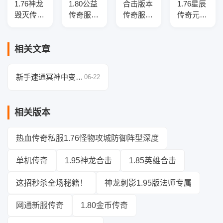
1.76神龙
1.80公益
合击版本
1.76星辰
毁灭传奇
传奇服务
传奇服务
传奇元素
服务端-
端-羽火
端-坐骑
小极品复
好玩新
龙复古-
免费-帮
古三职业
颖-金币
带假人-
贡送元
端-智能
相关文章
排行-全
GOM引
宝-光柱
假人-SD
新版本
擎
神器
插件-自
新手速通冥神中变传
06-22
动回收-
奇，实力飙升不是梦
三大陆
相关版本
热血传奇私服1.76怪物攻城防御阵型深度
单机传奇
1.95神龙合击
1.85英雄合击
这招秒杀全场秘籍！
神龙刺影1.95版法师专属
网通新服传奇
1.80金币传奇