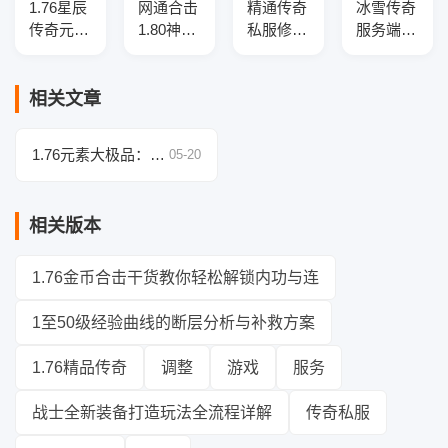
1.76星辰
网通合击
精通传奇
冰雪传奇
传奇元素
1.80神器
私服修改
服务端-
小极品复
三职业传
技巧：详
吃鸡战
古三职业
奇服务
解经验倍
场-全新
端-智能
端-带光
率与职业
玩法-神
相关文章
假人-SD
柱-自动
平衡配置
器光柱-
插件-自
回收-自
方案
GEE引擎
1.76元素大极品：生
05-20
动回收-
动拾取-
命上限堆叠的边际效
三大陆
三大陆
应与生存能力换算
相关版本
1.76金币合击干货教你轻松解锁内功与连
1至50级经验曲线的断层分析与补救方案
1.76精品传奇
调整
游戏
服务
战士全新装备打造玩法全流程详解
传奇私服