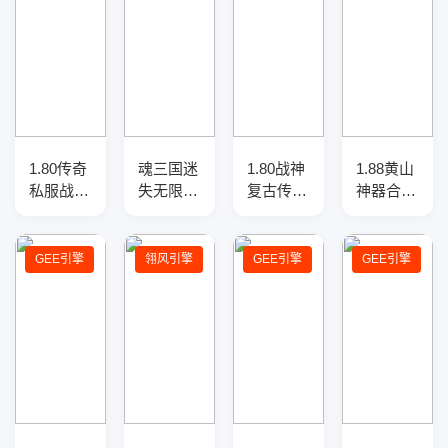
1.80传奇
魂三国迷
1.80战神
1.88黄山
私服战神
失无限刀
复古传奇
神器合击
复古三职
神器单职
服务端-
传奇商业
业服务
业传奇版
元宝地
服务端-
端-三大
本-带假
图-职业
带假人光
GEE引擎
翎风引擎
GEE引擎
GEE引擎
陆-神器
人-SD插
平衡-战
柱-自动
淬炼-爆
件-自动
场任务
拾取回
率盾牌
回收-12
收-神力
大陆
提升-
GOM引
擎