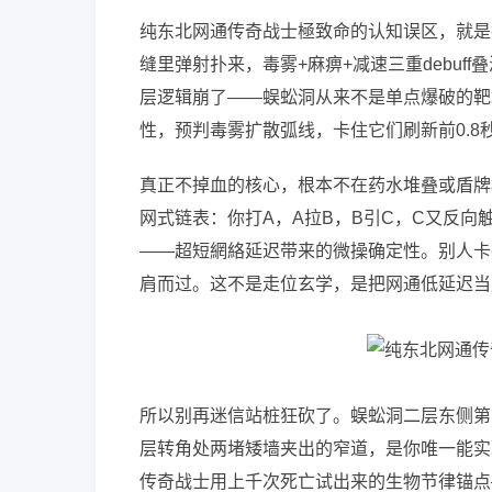
纯东北网通传奇战士極致命的认知误区，就是
缝里弹射扑来，毒雾+麻痹+减速三重debu
层逻辑崩了——蜈蚣洞从来不是单点爆破的靶
性，预判毒雾扩散弧线，卡住它们刷新前0.8
真正不掉血的核心，根本不在药水堆叠或盾牌
网式链表：你打A，A拉B，B引C，C又反
——超短網絡延迟带来的微操确定性。别人卡在
肩而过。这不是走位玄学，是把网通低延迟当
所以别再迷信站桩狂砍了。蜈蚣洞二层东侧第
层转角处两堵矮墙夹出的窄道，是你唯一能实
传奇战士用上千次死亡试出来的生物节律锚点