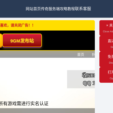
网站首页
传奇服务端
攻略教程
联系客服
不喜欢，请关闭广告！！
× 
Close Ad
直
Sk
免
Dis
打
Op