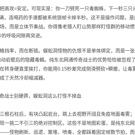
把高攻=安定。可现实是：你一刀劈死一只毒蜘蛛，下一秒三只
ff叠满，连喝药的手速都被系统锁帧卡掉半秒。这不是操作问题，是
场，而是立体节奏战。你得像老猎人盯山势那样盯怪群的移动惯
秒的呼吸间隙再突进。
格挡率，而在断链。蜈蚣洞怪物的仇恨不是单体绑定，而是一张
向触动岩壁后的隐藏毒蝎。纯东北网通传奇战士的优势恰恰被忽视
转身硬直里挨打，你能用0.15秒差完成侧滑劈砍+瞬撤，让毒
成了天然冷却缩减器。
三根石柱后，有块凸起岩台，跳上去视野开阔且免疫地面毒雾；
现一挑二不引三的绝对控制区。这些不是地图彩蛋，是纯东北网
——怪物刷新、巡逻、聚堆、喷毒，全都踩着固定帧数节拍，而