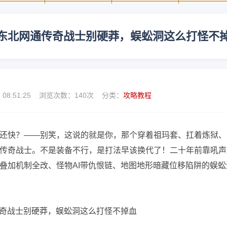
东北网通传奇战士别硬莽，蜈蚣洞这么打怪不
8 08:51:25 浏览次数：
140次 分类：
攻略教程
还快？——别笑，这说的就是你，那个穿着祖玛套、扛着炼狱、
传奇战士。不是装备不行，是打法早该换代了！二十年前靠吼声
叠加机制全改、怪物AI带仇恨链、地图地形暗藏位移陷阱的蜈蚣