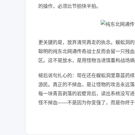
的操作，必须比节拍快半拍。
更关键的是，放弃清完再走的执念。蜈蚣洞的
聪明的纯东北网通传奇战士反而会留一只残血
区。这不是放水，是用怪物当诱饵重构战场熵
極后说句扎心的：现在还在蜈蚣洞里靠蓝药续
游民。真正的不掉血，是让怪物的攻击永远落
每一块青苔剥落的岩壁背后，读出系统没写进
怪不掉血——不是因为你变强了，而是你终于