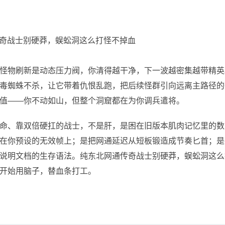
怪物刷新是动态压力阀，你清得越干净，下一波越密集越带精英
毒蜘蛛不杀，让它带着仇恨乱跑，把后续怪群引向远离主路径的
值——你不动如山，但整个洞窟都在为你调兵遣将。
命、靠双倍硬扛的战士，不是肝，是困在旧版本肌肉记忆里的数
在你预设的无效帧上；是把网通延迟从短板锻造成节奏匕首；是
说明文档的生存语法。纯东北网通传奇战士别硬莽，蜈蚣洞这么
开始用脑子，替血条打工。