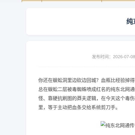
纯
发布时间：2026-07-0
你还在蜈蚣洞里边砍边回城？血瓶比经验掉得
总在蜈蚣二层被毒蜘蛛喷成红名的纯东北网通
怪、靠硬抗刷图的莽夫逻辑，在今天这个毒伤
里，等于主动把血条交给系统剪刀手。