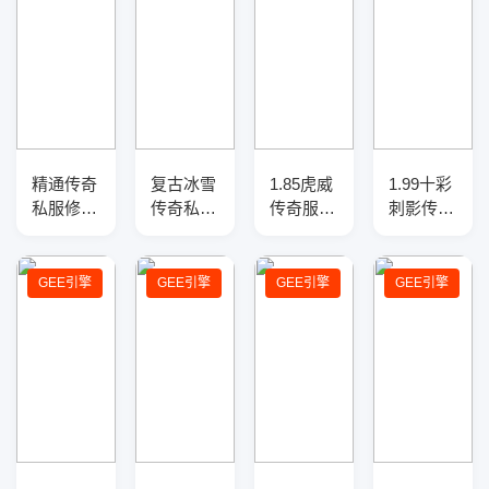
精通传奇
复古冰雪
1.85虎威
1.99十彩
私服修改
传奇私服
传奇服务
刺影传奇
技巧：详
三职业
端-三大
版本库-
解经验倍
GM版本
陆-指环
四大陆-
率与职业
库-三大
王-渡劫
专属锻
GEE引擎
GEE引擎
GEE引擎
GEE引擎
平衡配置
陆-天赋
使者-爵
造-吸血
方案
锻造-反
位修炼
盾牌
伤盾牌