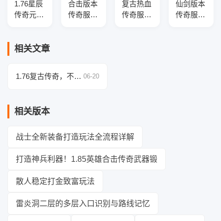
1.76星辰
合击版本
复古热血
仙剑版本
传奇元素
传奇服务
传奇服务
传奇服务
小极品复
端-坐骑
端-+3金
端-全新
古三职业
免费-帮
币版三职
职业-新
端-智能
贡送元
业一条龙
技能-战
相关文章
假人-SD
宝-光柱
版本-装
场地图-
插件-自
神器
备展示
GEE引擎
1.76复古传奇，不看
06-20
动回收-
经验书也能升5转，
三大陆
攻略让你秒回LV1！
相关版本
战士全新装备打造玩法全流程详解
打造神兵利器！1.85英雄合击传奇武器锻
散人稳定打金致富玩法
雷炎洞二层的多层入口识别与路线记忆