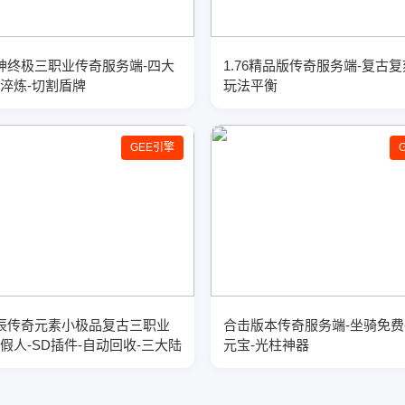
0战神终极三职业传奇服务端-四大
1.76精品版传奇服务端-复古复
兵淬炼-切割盾牌
玩法平衡
GEE引擎
6星辰传奇元素小极品复古三职业
合击版本传奇服务端-坐骑免费
能假人-SD插件-自动回收-三大陆
元宝-光柱神器