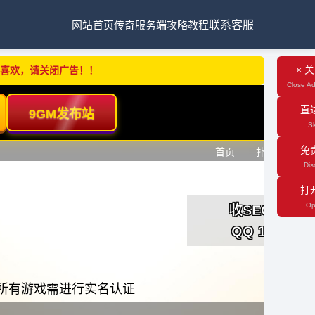
网站首页
传奇服务端
攻略教程
联系客服
× 
不喜欢，请关闭广告！！
Close Ad
直
Sk
免
Dis
打
Op