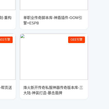
刻-重构
单职业传奇脚本库-神盾插件-GOM引
擎+ESPB
GEE引擎
GEE引擎
-帮贡送
烽火新开传奇私服神器传奇版本库-三
大陆-神装打造-暴击盾牌