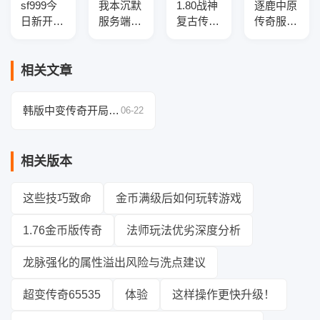
sf999今
我本沉默
1.80战神
逐鹿中原
日新开传
服务端绿
复古传奇
传奇服务
奇服务
刀沉默第
服务端-
端-BUFF
端-光柱
十季--神
元宝地
提取-英
神秘版
器铸造-
图-职业
雄联动技
相关文章
本-2026
融合大
平衡-战
能
全新地图
师-十二
场任务
韩版中变传奇开局攻
06-22
生肖
略，快速提升战力！
相关版本
这些技巧致命
金币满级后如何玩转游戏
1.76金币版传奇
法师玩法优劣深度分析
龙脉强化的属性溢出风险与洗点建议
超变传奇65535
体验
这样操作更快升级！