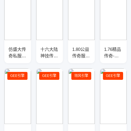
仿盛大传
十六大陆
1.80公益
1.76精品
奇私服
神技传奇
传奇服务
传奇-假
1.76-
服务端-
端-羽火
人系统-
v3.7.7传
新巅峰-
龙复古-
光柱闪
奇服务
GEE引擎
带假人-
耀-传奇
GEE引擎
GEE引擎
翎风引擎
GEE引擎
端-新地
GOM引
服务端
图-黄金
擎
BOSS-神
器版